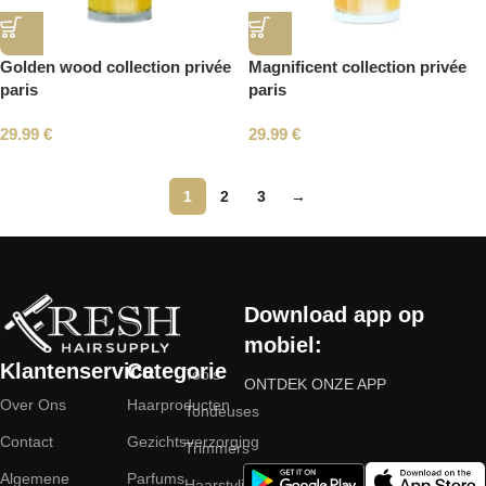
Golden wood collection privée
Magnificent collection privée
paris
paris
29.99
€
29.99
€
1
2
3
→
Read More
Download app op
mobiel:
Klantenservice
Categorie
Tools
ONTDEK ONZE APP
Over Ons
Haarproducten
Tondeuses
Contact
Gezichtsverzorging
Trimmers
Algemene
Parfums
Haarstyling