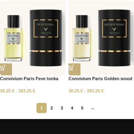
Convivium Paris Feve tonka
Convivium Paris Golden wood
30.25
€
-
393.25
€
30.25
€
-
393.25
€
1
2
3
4
5
→
Read More