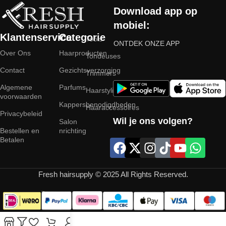
Download app op
mobiel:
Klantenservice
Categorie
Tools
ONTDEK ONZE APP
Over Ons
Haarproducten
Tondeuses
Contact
Gezichtsverzorging
Trimmers
Algemene
Parfums
Haarstyling
voorwaarden
Kappersbenodigdheden
Haaraccessoires
Privacybeleid
Wil je ons volgen?
Salon
Bestellen en
nrichting
Betalen
Fresh hairsupply © 2025 All Rights Reserved.