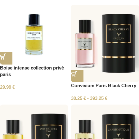
Boise intense collection privé
paris
Convivium Paris Black Cherry
29.99
€
30.25
€
-
393.25
€