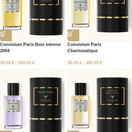
Convivium Paris Bois intense
Convivium Paris
2004
Charismatique
30.25
€
-
393.25
€
30.25
€
-
393.25
€