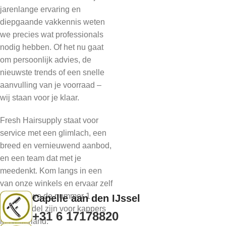
jarenlange ervaring en
diepgaande vakkennis weten
we precies wat professionals
nodig hebben. Of het nu gaat
om persoonlijk advies, de
nieuwste trends of een snelle
aanvulling van je voorraad –
wij staan voor je klaar.
Fresh Hairsupply staat voor
service met een glimlach, een
breed en vernieuwend aanbod,
en een team dat met je
meedenkt. Kom langs in een
van onze winkels en ervaar zelf
waarom we de nummer 1
Capelle aan den IJssel
groothandel zijn voor kappers
+31 6 17178820
in Nederland.