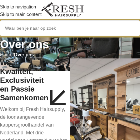
Skip to navigation
Skip to main content
Over ons
Home
/
Over ons
Waar
Kwaliteit,
Exclusiviteit
en Passie
Samenkomen
Welkom bij Fresh Hairsupply,
dé toonaangevende
kappersgroothandel van
Nederland. Met drie