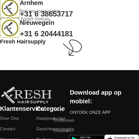
Arnhem
Samen tillen we jouw salon
+31 6 38653717
naar een hoger niveau.
Nieuwegein
+31 6 20444181
Fresh Hairsupply
Download app op
mobiel:
Klantenservice
Categorie
Tools
ONTDEK ONZE APP
Over Ons
Haarproducten
Tondeuses
Contact
Gezichtsverzorging
Trimmers