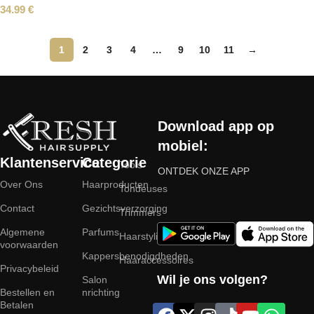
34.99
€
1
2
3
4
…
9
10
11
→
Read More
Download app op
mobiel:
Klantenservice
Categorie
Tools
ONTDEK ONZE APP
Over Ons
Haarproducten
Tondeuses
Contact
Gezichtsverzorging
Trimmers
Algemene
Parfums
Haarstyling
voorwaarden
Kappersbenodigdheden
Haaraccessoires
Privacybeleid
Wil je ons volgen?
Salon
Bestellen en
nrichting
Betalen