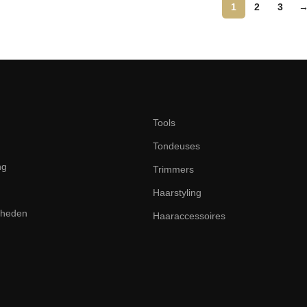
1
2
3
Tools
Tondeuses
ng
Trimmers
Haarstyling
dheden
Haaraccessoires