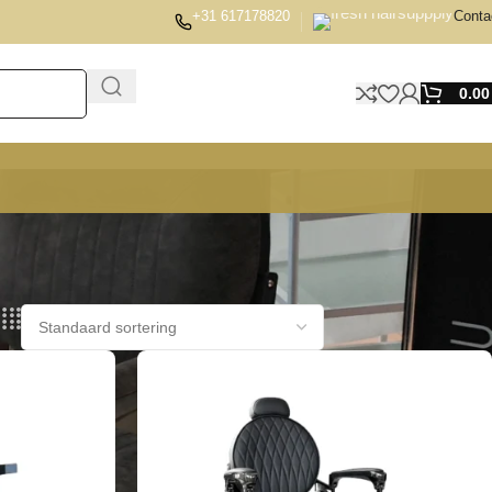
+31 617178820
Conta
0.0