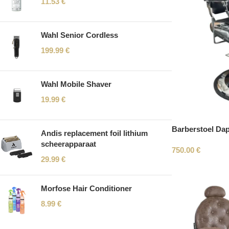
11.53
€
Wahl Senior Cordless
199.99
€
Wahl Mobile Shaver
19.99
€
Barberstoel Da
Andis replacement foil lithium
scheerapparaat
750.00
€
29.99
€
Morfose Hair Conditioner
8.99
€