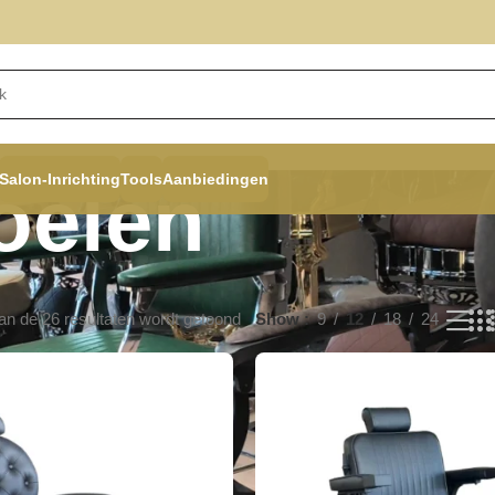
Salon-Inrichting
Tools
Aanbiedingen
oelen
an de 26 resultaten wordt getoond
Show
9
12
18
24