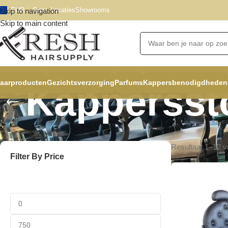
EUR
Onze Locaties
Showrooms
Skip to navigation
Skip to main content
aarproducten
Gezichtsverzorging
Parfums
Kappersbenodigdheden
Kappersst
Resultaat 1–12 v
Filter By Price