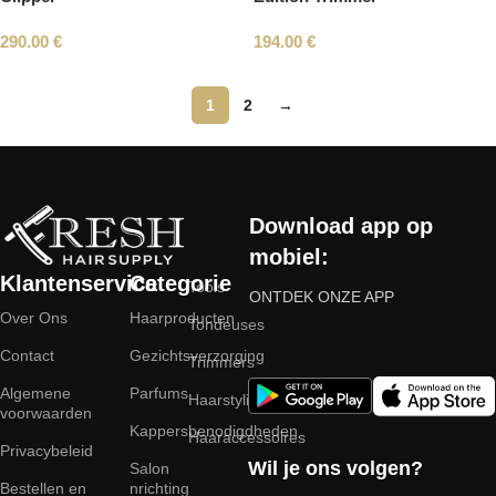
290.00
€
194.00
€
1
2
→
Read More
Download app op
mobiel:
Klantenservice
Categorie
Tools
ONTDEK ONZE APP
Over Ons
Haarproducten
Tondeuses
Contact
Gezichtsverzorging
Trimmers
Algemene
Parfums
Haarstyling
voorwaarden
Kappersbenodigdheden
Haaraccessoires
Privacybeleid
Wil je ons volgen?
Salon
Bestellen en
nrichting