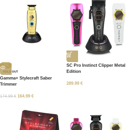
SC Pro Instinct Clipper Metal
-6%
Edition
SOLD OUT
Gamma+ Stylecraft Saber
289.99
€
Trimmer
164.99
€
174.99
€