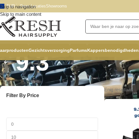
EUR
Onze Locaties
Showrooms
Skip to navigation
Skip to main content
aarproducten
Gezichtsverzorging
Parfums
Kappersbenodigdheden
9.3
Enig resultaat
Filter By Price