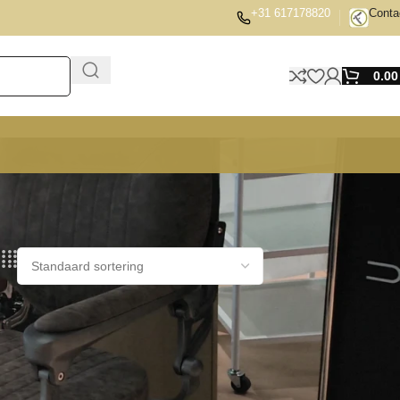
+31 617178820
Conta
0.0