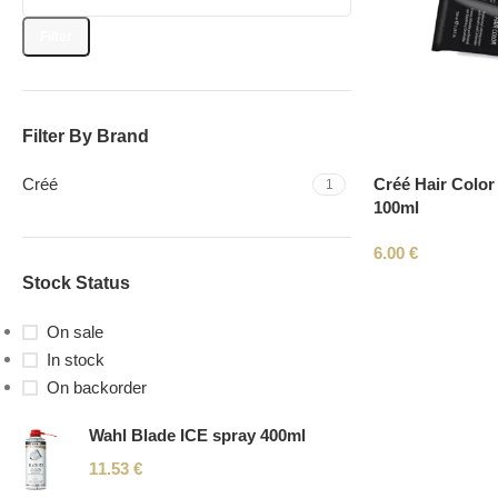
Filter
Filter By Brand
Créé Hair Color 
Créé
1
100ml
6.00
€
Stock Status
On sale
In stock
On backorder
Wahl Blade ICE spray 400ml
11.53
€