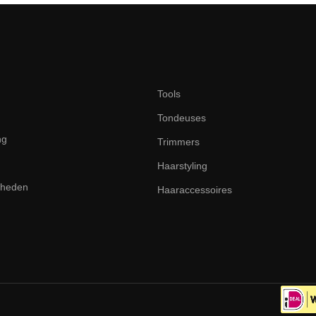
Tools
Tondeuses
ng
Trimmers
Haarstyling
dheden
Haaraccessoires