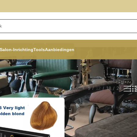
Salon-Inrichting
Tools
Aanbiedingen
Show
9
12
18
24