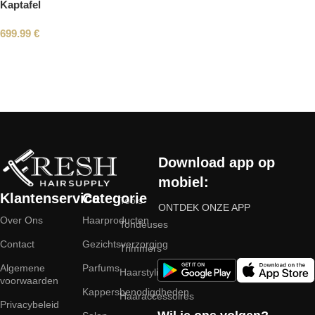
Kaptafel
699.99
€
Read More
Download app op
mobiel:
Klantenservice
Categorie
Tools
ONTDEK ONZE APP
Over Ons
Haarproducten
Tondeuses
Contact
Gezichtsverzorging
Trimmers
Algemene
Parfums
Haarstyling
voorwaarden
Kappersbenodigdheden
Haaraccessoires
Privacybeleid