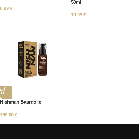
50ml
6.99
€
19.99
€
Nishman Baardolie
799.00
€
Read More