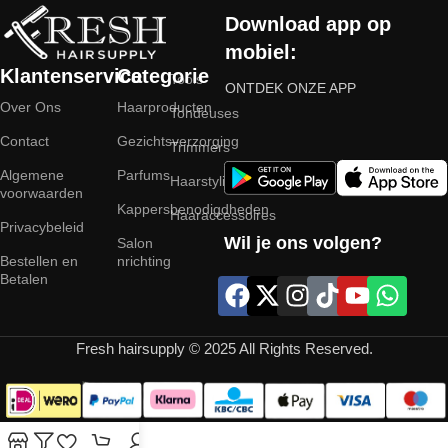
Download app op
mobiel:
Klantenservice
Categorie
Tools
ONTDEK ONZE APP
Over Ons
Haarproducten
Tondeuses
Contact
Gezichtsverzorging
Trimmers
Algemene
Parfums
Haarstyling
voorwaarden
Kappersbenodigdheden
Haaraccessoires
Privacybeleid
Wil je ons volgen?
Salon
Bestellen en
nrichting
Betalen
Fresh hairsupply © 2025 All Rights Reserved.