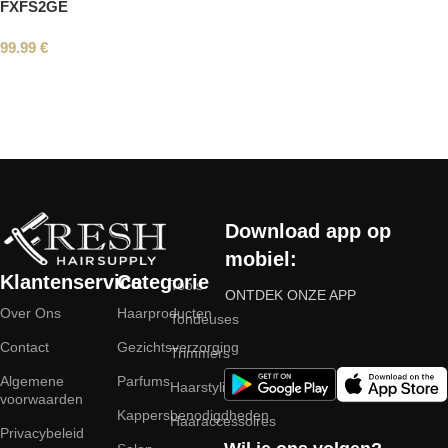
FXFS2GE
99.99
€
Read More
Download app op
mobiel:
Klantenservice
Categorie
Tools
ONTDEK ONZE APP
Over Ons
Haarproducten
Tondeuses
Contact
Gezichtsverzorging
Trimmers
Algemene
Parfums
Haarstyling
voorwaarden
Kappersbenodigdheden
Haaraccessoires
Privacybeleid