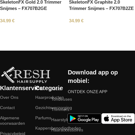
SkeletonFX Gold 2.0 Trimmer
SkeletonFX Graphite 2.0
Snijmes – FX707B2GE
Trimmer Snijmes – FX707B2ZE
34.99
€
34.99
€
Read More
Download app op
mobiel:
Klantenservice
Categorie
Tools
ONTDEK ONZE APP
Over Ons
Haarproducten
Tondeuses
Contact
Gezichtsverzorging
Trimmers
Algemene
Parfums
Haarstyling
voorwaarden
Kappersbenodigdheden
Haaraccessoires
Privacybeleid