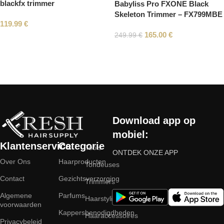
blackfx trimmer
Babyliss Pro FXONE Black
Skeleton Trimmer – FX799MBE
119.99
€
165.00
€
249.99
€
Read More
Download app op
mobiel:
Klantenservice
Categorie
Tools
ONTDEK ONZE APP
Over Ons
Haarproducten
Tondeuses
Contact
Gezichtsverzorging
Trimmers
Algemene
Parfums
Haarstyling
voorwaarden
Kappersbenodigdheden
Haaraccessoires
Privacybeleid