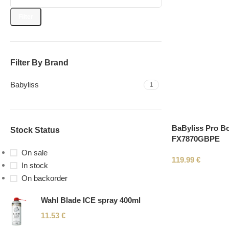
Filter
Filter By Brand
Babyliss
1
BaByliss Pro B
Stock Status
FX7870GBPE
On sale
119.99
€
In stock
On backorder
Wahl Blade ICE spray 400ml
11.53
€