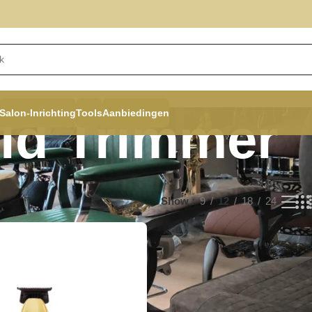
Salon-Inrichting
Tools
Aanbiedingen
ld Trimmer
Show
9
12
18
24