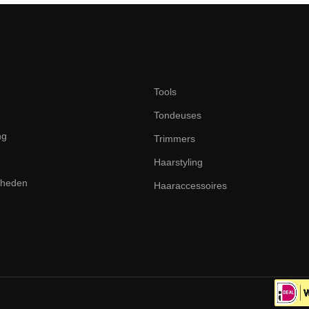
Tools
Tondeuses
ng
Trimmers
Haarstyling
dheden
Haaraccessoires