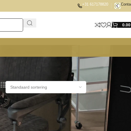
+31 617178820
Conta
0.0