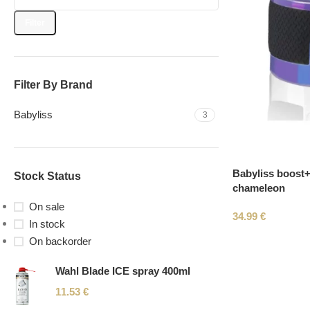
Filter
Filter By Brand
Babyliss
3
Babyliss boost+
Stock Status
chameleon
On sale
34.99
€
In stock
On backorder
Wahl Blade ICE spray 400ml
11.53
€