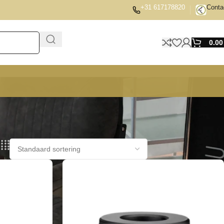
+31 617178820
Conta
0.0