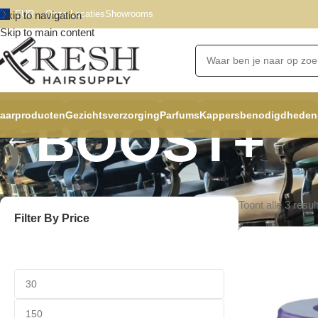
EUR
Onze Locaties
Showrooms
Skip to navigation
Skip to main content
aarproducten
Gezichtsverzorging
Parfums
Kappersbenodigdheden
BOOST+
Toont alle 3 resul
Filter By Price