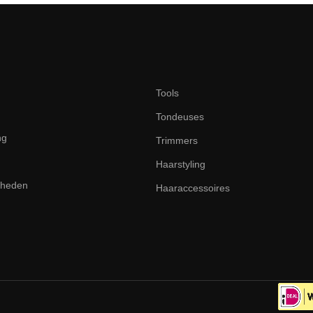
Tools
Tondeuses
ng
Trimmers
Haarstyling
dheden
Haaraccessoires