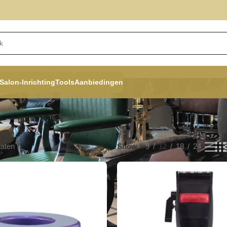
Salon-Inrichting
Tools
Aanbiedingen
taten
Show
9
12
18
24