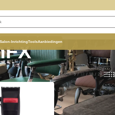
Salon-Inrichting
Tools
Aanbiedingen
nFX
Show
9
12
18
24