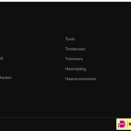
Tools
Tondeuses
ng
Trimmers
Haarstyling
dheden
Haaraccessoires