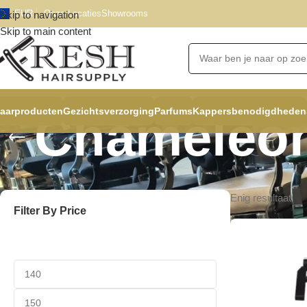
EUR
Onze Locaties
Showrooms
Skip to navigation
Skip to main content
aarproducten
Gezichtsverzorging
Parfums
Kappersbenodigdheden
Chameleo
Enig resultaat
Filter By Price