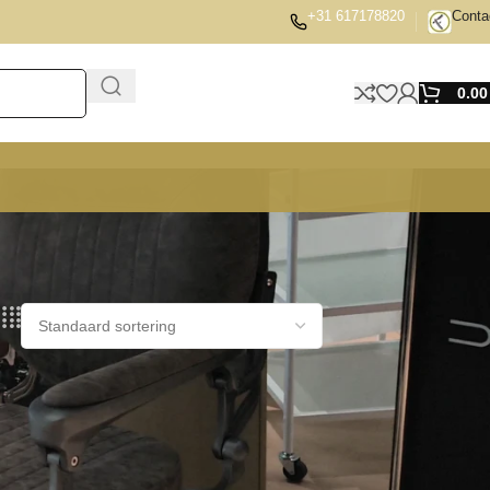
+31 617178820
Conta
0.0