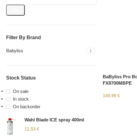
Filter
Filter By Brand
Babyliss
1
BaByliss Pro Bo
Stock Status
FX8700MBPE
On sale
149.99
€
In stock
On backorder
Wahl Blade ICE spray 400ml
11.53
€