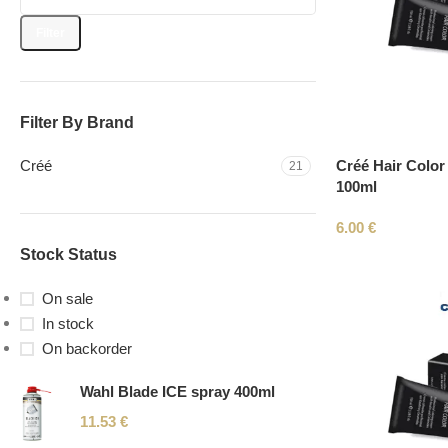
Filter
Filter By Brand
Créé Hair Color 
Créé
21
100ml
6.00
€
Stock Status
On sale
In stock
On backorder
Wahl Blade ICE spray 400ml
11.53
€