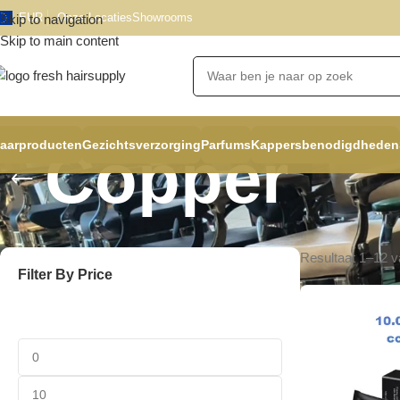
EUR
Onze Locaties
Showrooms
Skip to navigation
Skip to main content
aarproducten
Gezichtsverzorging
Parfums
Kappersbenodigdheden
Copper
Resultaat 1–12 v
Filter By Price