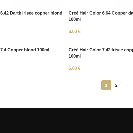
6.42 Dartk irisee copper blond
Créé Hair Color 6.64 Copper da
100ml
6.00
€
 7.4 Copper blond 100ml
Créé Hair Color 7.42 Irisee cop
100ml
6.00
€
1
2
→