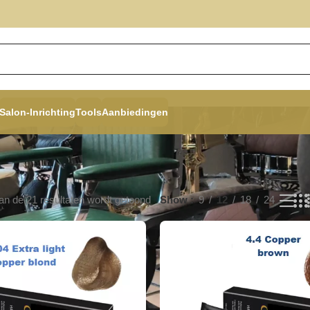
Salon-Inrichting
Tools
Aanbiedingen
an de 21 resultaten wordt getoond
Show
9
12
18
24