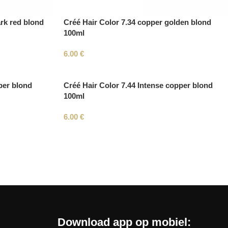
rk red blond
Créé Hair Color 7.34 copper golden blond
100ml
6.00
€
per blond
Créé Hair Color 7.44 Intense copper blond
100ml
6.00
€
Download app op mobiel: