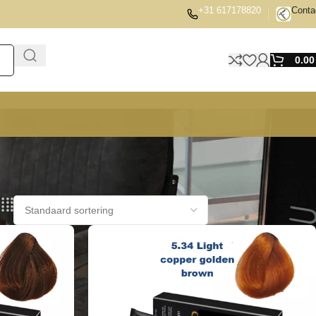
+31 617178820
Conta
0.0