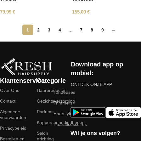
79.99
€
155.00
€
1
2
3
4
…
7
8
9
→
Read More
Download app op
mobiel:
Klantenservice
Categorie
Tools
ONTDEK ONZE APP
Over Ons
Haarproducten
Tondeuses
Contact
Gezichtsverzorging
Trimmers
Algemene
Parfums
Haarstyling
voorwaarden
Kappersbenodigdheden
Haaraccessoires
Privacybeleid
Wil je ons volgen?
Salon
Bestellen en
nrichting