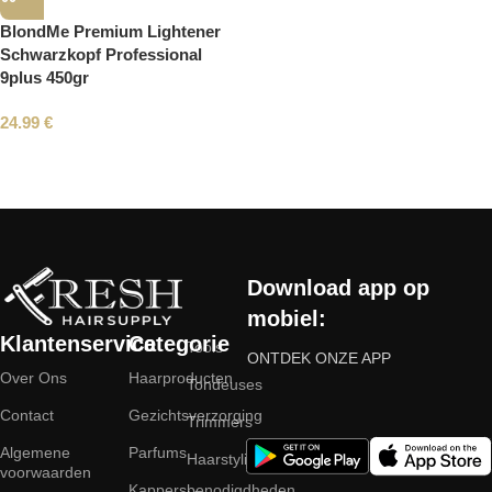
BlondMe Premium Lightener
Schwarzkopf Professional
9plus 450gr
24.99
€
Read More
Download app op
mobiel:
Klantenservice
Categorie
Tools
ONTDEK ONZE APP
Over Ons
Haarproducten
Tondeuses
Contact
Gezichtsverzorging
Trimmers
Algemene
Parfums
Haarstyling
voorwaarden
Kappersbenodigdheden