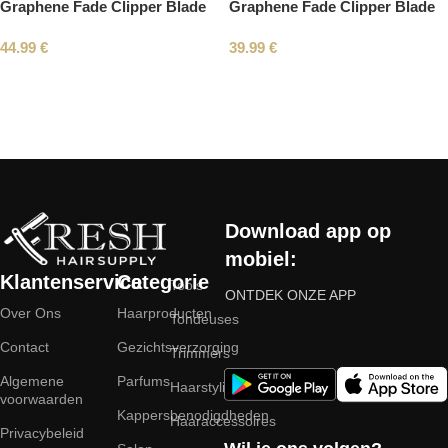
Graphene Fade Clipper Blade
Graphene Fade Clipper Blade
44.99
€
39.99
€
Read More
Download app op
mobiel:
Klantenservice
Categorie
Tools
ONTDEK ONZE APP
Over Ons
Haarproducten
Tondeuses
Contact
Gezichtsverzorging
Trimmers
Algemene
Parfums
Haarstyling
voorwaarden
Kappersbenodigdheden
Haaraccessoires
Privacybeleid