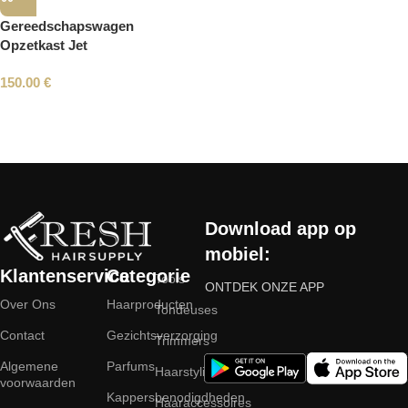
Gereedschapswagen
Opzetkast Jet
150.00
€
Read More
Download app op
mobiel:
Klantenservice
Categorie
Tools
ONTDEK ONZE APP
Over Ons
Haarproducten
Tondeuses
Contact
Gezichtsverzorging
Trimmers
Algemene
Parfums
Haarstyling
voorwaarden
Kappersbenodigdheden
Haaraccessoires