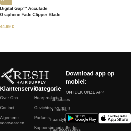
Digital Gap™ Accufade
Graphene Fade Clipper Blade
44.99
€
Read More
Download app op
mobiel:
Klantenservice
Categorie
Tools
ONTDEK ONZE APP
Over Ons
Haarproducten
Tondeuses
Contact
Gezichtsverzorging
Trimmers
Algemene
Parfums
Haarstyling
voorwaarden
Kappersbenodigdheden
Haaraccessoires