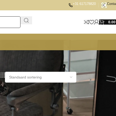
+31 617178820
Conta
0.0