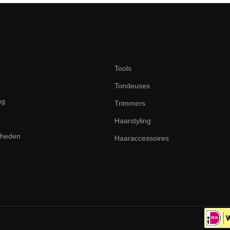
Tools
Tondeuses
ng
Trimmers
Haarstyling
dheden
Haaraccessoires