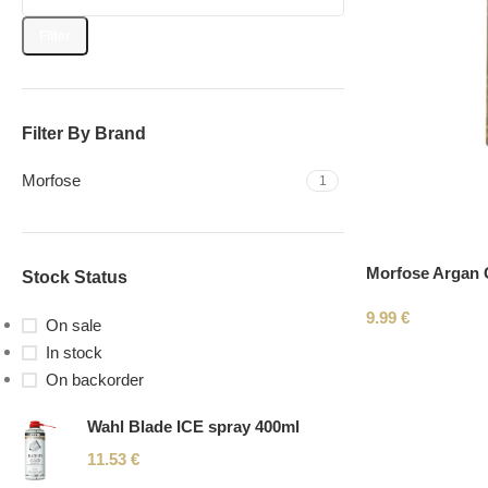
Filter
Filter By Brand
Morfose
1
Morfose Argan 
Stock Status
9.99
€
On sale
In stock
On backorder
Wahl Blade ICE spray 400ml
11.53
€