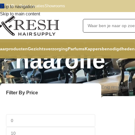
EUR
Onze Locaties
Showrooms
Skip to navigation
Skip to main content
aarproducten
Gezichtsverzorging
Parfums
Kappersbenodigdheden
haarolie
Enig resultaat
Filter By Price