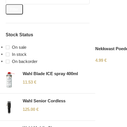
Filter
Stock Status
On sale
Nekkwast Poed
In stock
4.99
€
On backorder
Wahl Blade ICE spray 400ml
11.53
€
Wahl Senior Cordless
125.00
€