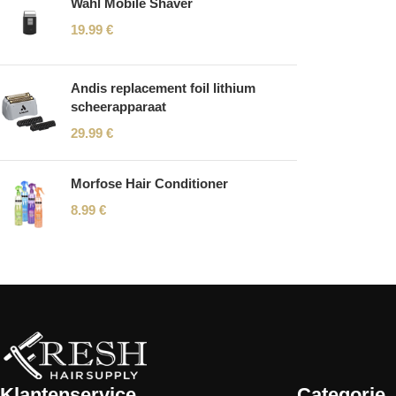
Wahl Mobile Shaver
19.99
€
Andis replacement foil lithium
scheerapparaat
29.99
€
Morfose Hair Conditioner
8.99
€
Read More
Klantenservice
Categorie