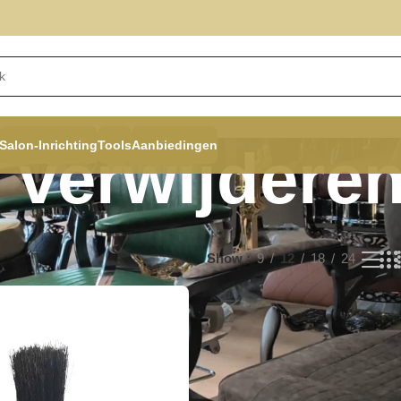
Salon-Inrichting
Tools
Aanbiedingen
 verwijdere
Show
9
12
18
24