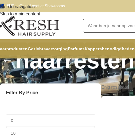
EUR
Onze Locaties
Showrooms
Skip to navigation
Skip to main content
aarproducten
Gezichtsverzorging
Parfums
Kappersbenodigdheden
haarresten
Enig resultaat
Filter By Price