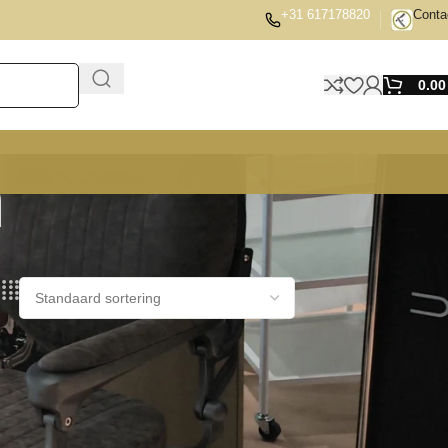
+31 617178820
Conta
0.0
n