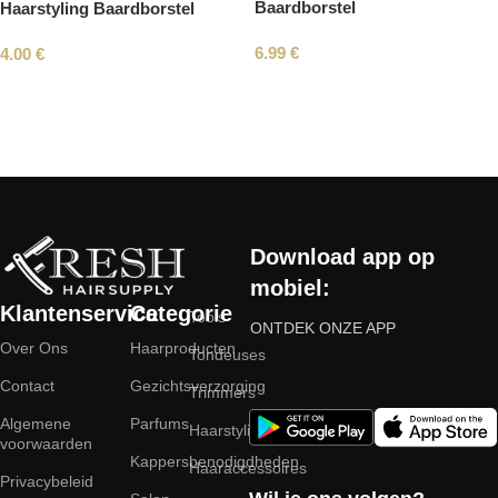
Baardborstel
Haarstyling Baardborstel
6.99
€
4.00
€
Read More
Download app op
mobiel:
Klantenservice
Categorie
Tools
ONTDEK ONZE APP
Over Ons
Haarproducten
Tondeuses
Contact
Gezichtsverzorging
Trimmers
Algemene
Parfums
Haarstyling
voorwaarden
Kappersbenodigdheden
Haaraccessoires
Privacybeleid