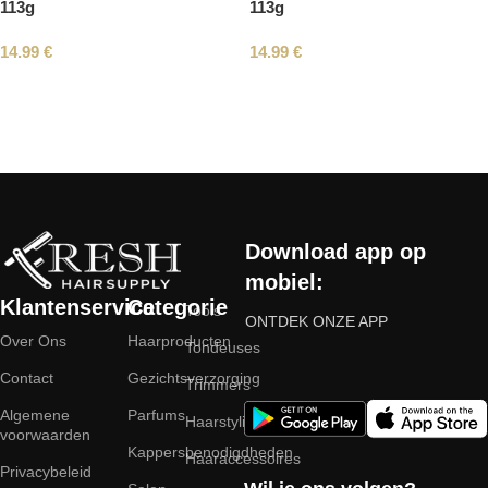
113g
113g
14.99
€
14.99
€
Read More
Download app op
mobiel:
Klantenservice
Categorie
Tools
ONTDEK ONZE APP
Over Ons
Haarproducten
Tondeuses
Contact
Gezichtsverzorging
Trimmers
Algemene
Parfums
Haarstyling
voorwaarden
Kappersbenodigdheden
Haaraccessoires
Privacybeleid