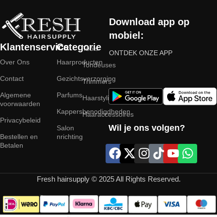
Download app op
mobiel:
Klantenservice
Categorie
Tools
ONTDEK ONZE APP
Over Ons
Haarproducten
Tondeuses
Contact
Gezichtsverzorging
Trimmers
Algemene
Parfums
Haarstyling
voorwaarden
Kappersbenodigdheden
Haaraccessoires
Privacybeleid
Wil je ons volgen?
Salon
Bestellen en
nrichting
Betalen
Fresh hairsupply © 2025 All Rights Reserved.