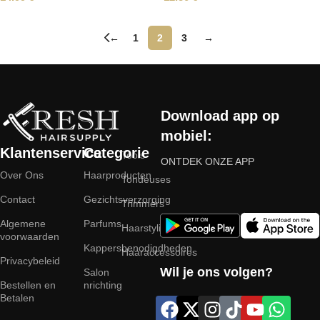
←
1
2
3
→
Read More
Download app op
mobiel:
Klantenservice
Categorie
Tools
ONTDEK ONZE APP
Over Ons
Haarproducten
Tondeuses
Contact
Gezichtsverzorging
Trimmers
Algemene
Parfums
Haarstyling
voorwaarden
Kappersbenodigdheden
Haaraccessoires
Privacybeleid
Wil je ons volgen?
Salon
Bestellen en
nrichting
Betalen