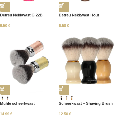
Detreu Nekkwast G 22B
Detreu Nekkwast Hout
9.50
€
6.50
€
Muhle scheerkwast
Scheerkwast – Shaving Brush
14.99
€
12.50
€