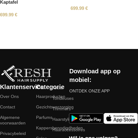
Kaptafel
699.99
€
699.99
€
Read More
Download app op
mobiel:
Klantenservice
Categorie
Tools
ONTDEK ONZE APP
Over Ons
Haarproducten
Tondeuses
Contact
Gezichtsverzorging
Trimmers
Algemene
Parfums
Haarstyling
voorwaarden
Kappersbenodigdheden
Haaraccessoires
Privacybeleid