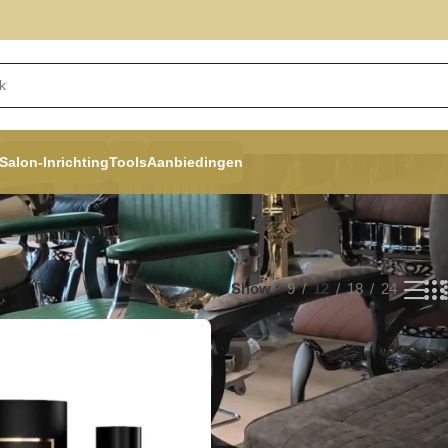
Salon-Inrichting
Tools
Aanbiedingen
Show
9
12
18
24