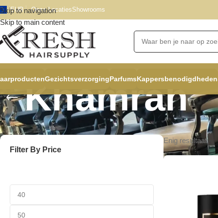
EUR
Onze Locaties
Showrooms
Skip to navigation
Skip to main content
aarproducten
Gezichtsverzorging
Parfums
Kappersbenodigdheden
Khamrah
Enig resultaat
Filter By Price