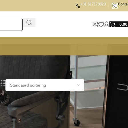
+31 617178820
Conta
0.0