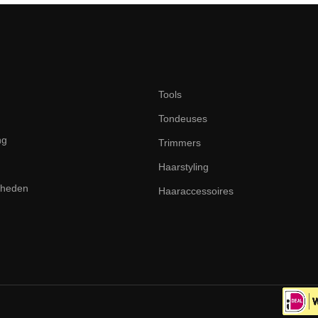
Tools
Tondeuses
ng
Trimmers
Haarstyling
dheden
Haaraccessoires