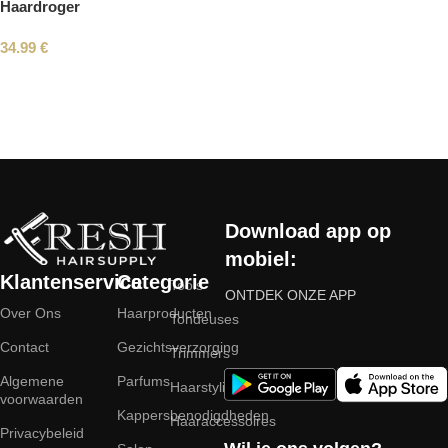
Haardroger
34.99
€
Read More
Download app op
mobiel:
Klantenservice
Categorie
Tools
ONTDEK ONZE APP
Over Ons
Haarproducten
Tondeuses
Contact
Gezichtsverzorging
Trimmers
Algemene
Parfums
Haarstyling
voorwaarden
Kappersbenodigdheden
Haaraccessoires
Privacybeleid