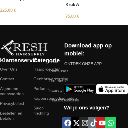
Kruk A
225.00
€
75.00
€
Read More
Download app op
mobiel:
Klantenservice
Categorie
Tools
ONTDEK ONZE APP
Over Ons
Haarproducten
Tondeuses
Contact
Gezichtsverzorging
Trimmers
Algemene
Parfums
Haarstyling
voorwaarden
Kappersbenodigdheden
Haaraccessoires
Privacybeleid
Wil je ons volgen?
Salon
Bestellen en
nrichting
Betalen