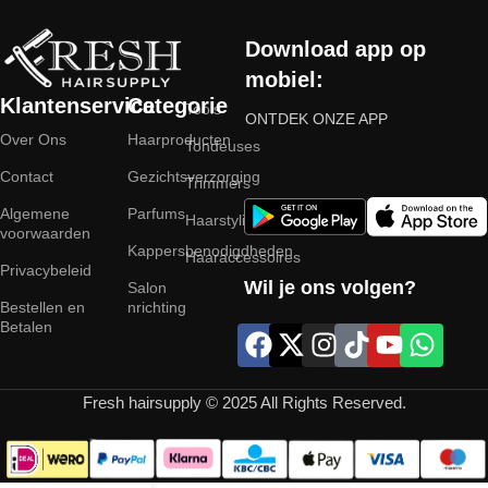
Download app op
mobiel:
Klantenservice
Categorie
Tools
ONTDEK ONZE APP
Over Ons
Haarproducten
Tondeuses
Contact
Gezichtsverzorging
Trimmers
Algemene
Parfums
Haarstyling
voorwaarden
Kappersbenodigdheden
Haaraccessoires
Privacybeleid
Wil je ons volgen?
Salon
Bestellen en
nrichting
Betalen
Fresh hairsupply © 2025 All Rights Reserved.