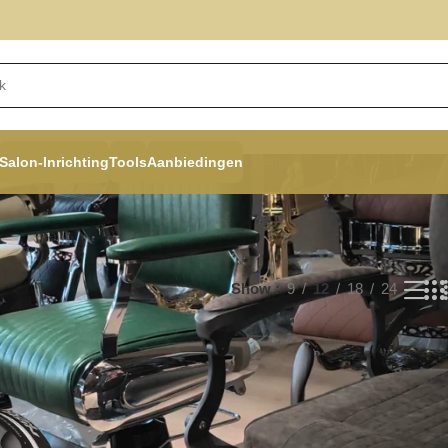
Salon-Inrichting
Tools
Aanbiedingen
Show
9
12
18
24