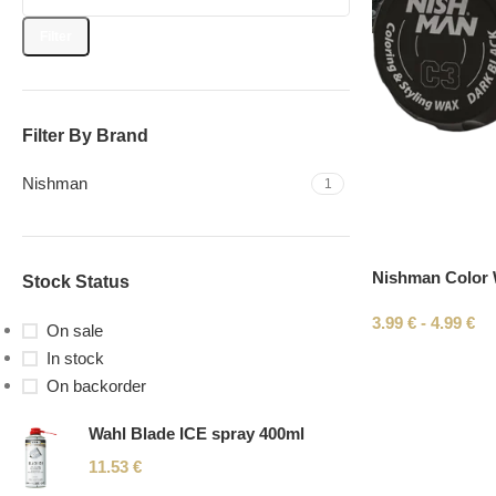
Filter
Filter By Brand
Nishman
1
Nishman Color 
Stock Status
3.99
€
-
4.99
€
On sale
In stock
On backorder
Wahl Blade ICE spray 400ml
11.53
€