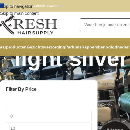
EUR
Onze Locaties
Showrooms
Skip to navigation
Skip to main content
aarproducten
Gezichtsverzorging
Parfums
Kappersbenodigdheden
light silver
Enig resultaat
Filter By Price