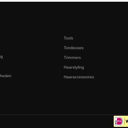
Tools
Tondeuses
ng
Trimmers
Haarstyling
dheden
Haaraccessoires