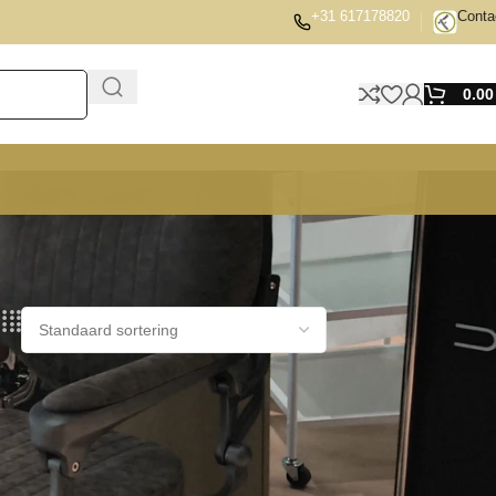
+31 617178820
Conta
0.0