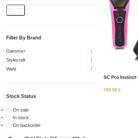
Filter
Filter By Brand
Gamma+
1
Stylecraft
1
Wahl
1
SC Pro Instinct 
289.99
€
Stock Status
On sale
In stock
On backorder