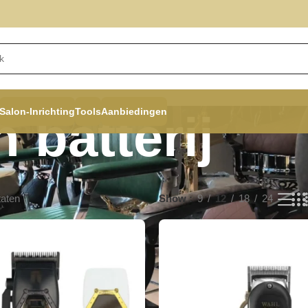
Salon-Inrichting
Tools
Aanbiedingen
 batterij
taten
Show
9
12
18
24