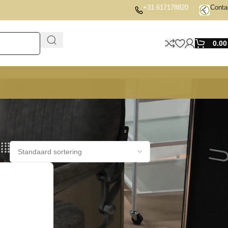
+31 617178820
Conta
0.0