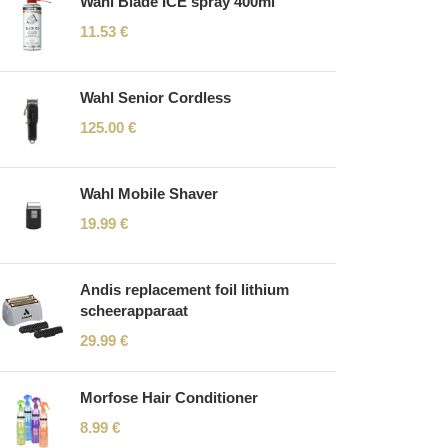
Wahl Blade ICE spray 400ml
11.53
€
Wahl Senior Cordless
125.00
€
Wahl Mobile Shaver
19.99
€
Andis replacement foil lithium
scheerapparaat
29.99
€
Morfose Hair Conditioner
8.99
€