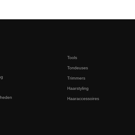
Tools
Tondeuses
ng
Trimmers
Haarstyling
dheden
Haaraccessoires