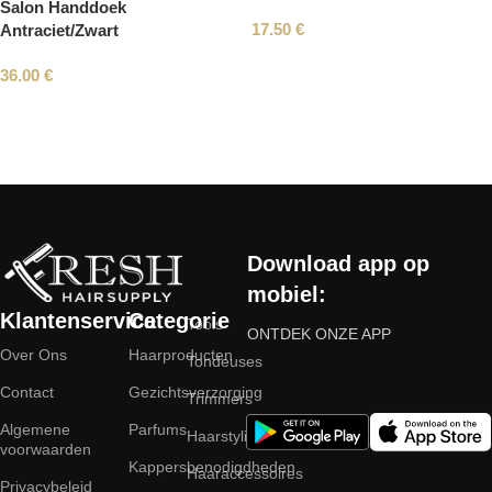
Salon Handdoek
17.50
€
Antraciet/Zwart
36.00
€
Read More
Download app op
mobiel:
Klantenservice
Categorie
Tools
ONTDEK ONZE APP
Over Ons
Haarproducten
Tondeuses
Contact
Gezichtsverzorging
Trimmers
Algemene
Parfums
Haarstyling
voorwaarden
Kappersbenodigdheden
Haaraccessoires
Privacybeleid