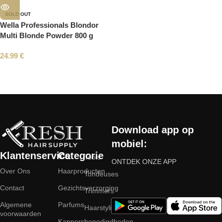
SOLD OUT
Wella Professionals Blondor
Multi Blonde Powder 800 g
24.99
€
Read More
Download app op
mobiel:
Klantenservice
Categorie
Tools
ONTDEK ONZE APP
Over Ons
Haarproducten
Tondeuses
Contact
Gezichtsverzorging
Trimmers
Algemene
Parfums
Haarstyling
voorwaarden
Kappersbenodigdheden