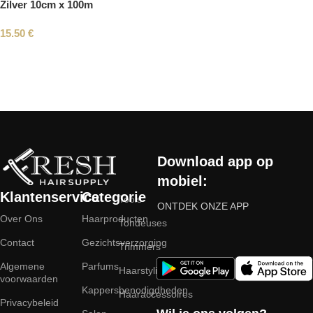
Zilver 10cm x 100m
15.50
€
Read More
Download app op
mobiel:
Klantenservice
Categorie
Tools
ONTDEK ONZE APP
Over Ons
Haarproducten
Tondeuses
Contact
Gezichtsverzorging
Trimmers
Algemene
Parfums
Haarstyling
voorwaarden
Kappersbenodigdheden
Haaraccessoires
Privacybeleid