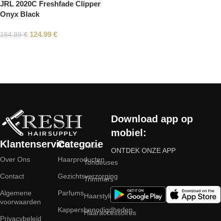
JRL 2020C Freshfade Clipper
Onyx Black
124.99
€
164.99
€
Read More
Download app op
mobiel:
Klantenservice
Categorie
Tools
ONTDEK ONZE APP
Over Ons
Haarproducten
Tondeuses
Contact
Gezichtsverzorging
Trimmers
Algemene
Parfums
Haarstyling
voorwaarden
Kappersbenodigdheden
Haaraccessoires
Privacybeleid