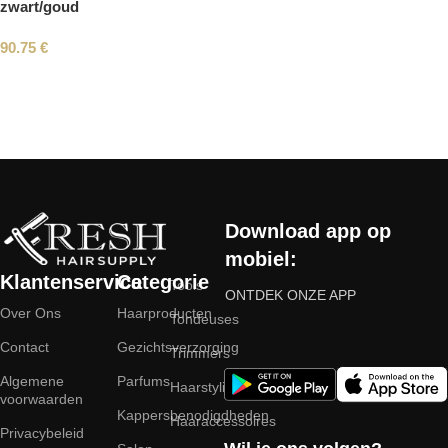
zwart/goud
90.75
€
Read More
Download app op
mobiel:
Klantenservice
Categorie
Tools
ONTDEK ONZE APP
Over Ons
Haarproducten
Tondeuses
Contact
Gezichtsverzorging
Trimmers
Algemene
Parfums
Haarstyling
voorwaarden
Kappersbenodigdheden
Haaraccessoires
Privacybeleid