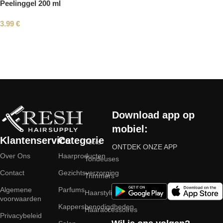
Peelinggel 200 ml
3.99
€
Read More
Download app op
mobiel:
Klantenservice
Categorie
Tools
ONTDEK ONZE APP
Over Ons
Haarproducten
Tondeuses
Contact
Gezichtsverzorging
Trimmers
Algemene
Parfums
Haarstyling
voorwaarden
Kappersbenodigdheden
Haaraccessoires
Privacybeleid