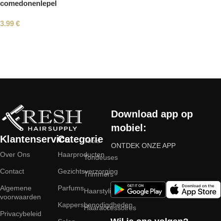
comedonenlepel
3.99
€
Read More
Download app op
mobiel:
Klantenservice
Categorie
Tools
ONTDEK ONZE APP
Over Ons
Haarproducten
Tondeuses
Contact
Gezichtsverzorging
Trimmers
Algemene
Parfums
Haarstyling
voorwaarden
Kappersbenodigdheden
Haaraccessoires
Privacybeleid