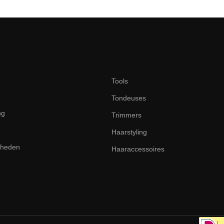
Tools
Tondeuses
ng
Trimmers
Haarstyling
dheden
Haaraccessoires