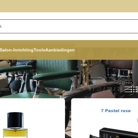
Salon-Inrichting
Tools
Aanbiedingen
taten
Show
9
12
18
24