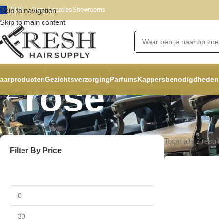
EUR
Onze Locaties
Showrooms
Skip to navigation
Skip to main content
aarproducten
Gezichtsverzorging
Parfums
Kappersbenodigdheden
rose
Toont alle 2 resul
Filter By Price