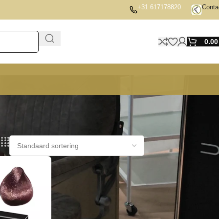
+31 617178820
Conta
0.0