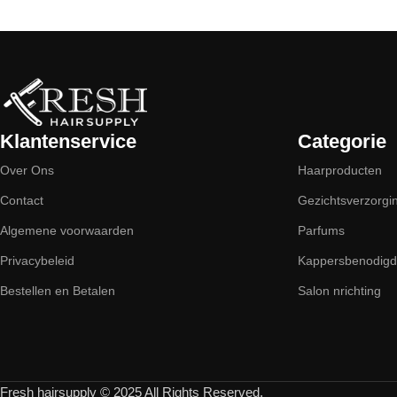
Read More
Klantenservice
Categorie
Over Ons
Haarproducten
Contact
Gezichtsverzorgi
Algemene voorwaarden
Parfums
Privacybeleid
Kappersbenodig
Bestellen en Betalen
Salon nrichting
Fresh hairsupply © 2025 All Rights Reserved.