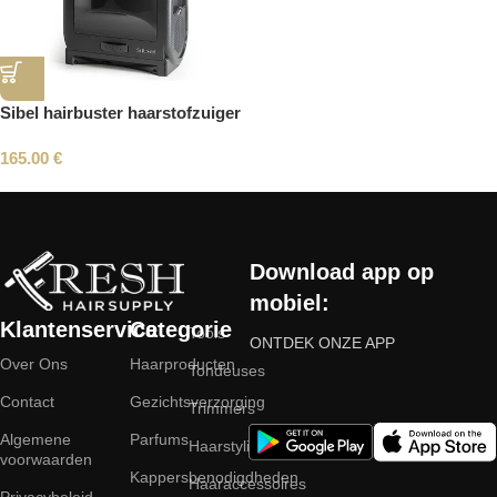
Sibel hairbuster haarstofzuiger
165.00
€
Read More
Download app op
mobiel:
Klantenservice
Categorie
Tools
ONTDEK ONZE APP
Over Ons
Haarproducten
Tondeuses
Contact
Gezichtsverzorging
Trimmers
Algemene
Parfums
Haarstyling
voorwaarden
Kappersbenodigdheden
Haaraccessoires
Privacybeleid