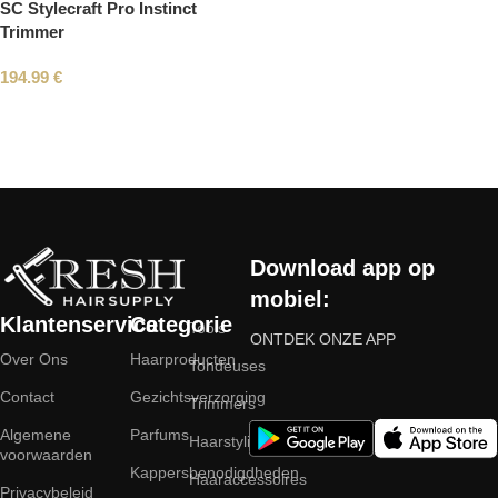
SC Stylecraft Pro Instinct
Trimmer
194.99
€
Read More
Download app op
mobiel:
Klantenservice
Categorie
Tools
ONTDEK ONZE APP
Over Ons
Haarproducten
Tondeuses
Contact
Gezichtsverzorging
Trimmers
Algemene
Parfums
Haarstyling
voorwaarden
Kappersbenodigdheden
Haaraccessoires
Privacybeleid