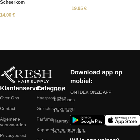
Scheerkom
19.95
€
14.00
€
Read More
Download app op
mobiel:
Klantenservice
Categorie
Tools
ONTDEK ONZE APP
Over Ons
Haarproducten
Tondeuses
Contact
Gezichtsverzorging
Trimmers
Algemene
Parfums
Haarstyling
voorwaarden
Kappersbenodigdheden
Haaraccessoires
Privacybeleid