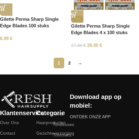
Gilette Perma Sharp Single
-7%
Edge Blades 100 stuks
Gilette Perma Sharp Single
Edge Blades 4 x 100 stuks
6.99
€
26.00
€
27.99
€
1
2
→
Read More
Download app op
mobiel:
Klantenservice
Categorie
Tools
ONTDEK ONZE APP
Over Ons
Haarproducten
Tondeuses
Contact
Gezichtsverzorging
Trimmers