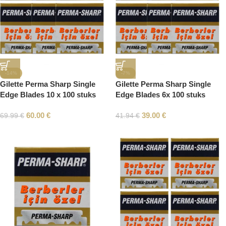
-14%
-7%
Gilette Perma Sharp Single
Gilette Perma Sharp Single
Edge Blades 10 x 100 stuks
Edge Blades 6x 100 stuks
60.00
€
39.00
€
69.99
€
41.94
€