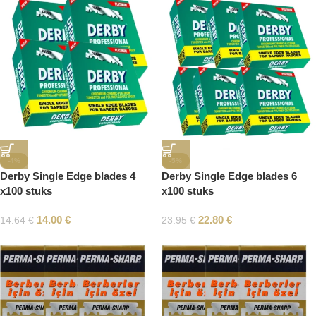
-4%
-5%
Derby Single Edge blades 4
Derby Single Edge blades 6
x100 stuks
x100 stuks
14.00
€
22.80
€
14.64
€
23.95
€