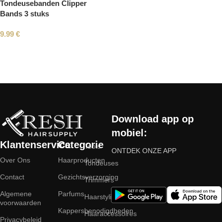
Tondeusebanden Clipper
Bands 3 stuks
9.99
€
Read More
Download app op
mobiel:
Klantenservice
Categorie
Tools
ONTDEK ONZE APP
Over Ons
Haarproducten
Tondeuses
Contact
Gezichtsverzorging
Trimmers
Algemene
Parfums
Haarstyling
voorwaarden
Kappersbenodigdheden
Haaraccessoires
Privacybeleid