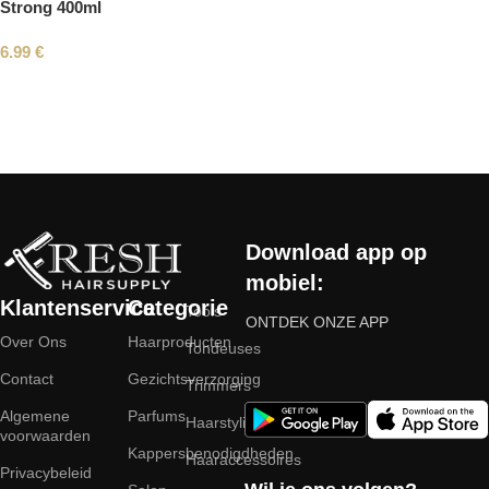
Strong 400ml
6.99
€
Read More
Download app op
mobiel:
Klantenservice
Categorie
Tools
ONTDEK ONZE APP
Over Ons
Haarproducten
Tondeuses
Contact
Gezichtsverzorging
Trimmers
Algemene
Parfums
Haarstyling
voorwaarden
Kappersbenodigdheden
Haaraccessoires
Privacybeleid