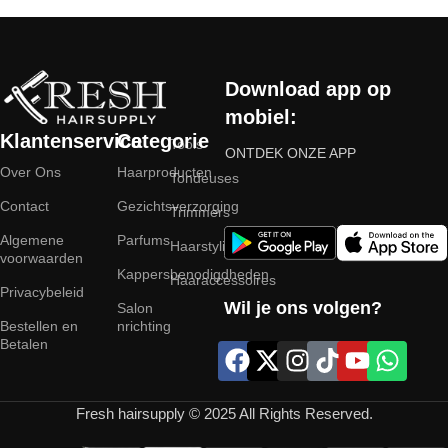
Read More
Download app op
mobiel:
Klantenservice
Categorie
Tools
ONTDEK ONZE APP
Over Ons
Haarproducten
Tondeuses
Contact
Gezichtsverzorging
Trimmers
Algemene
Parfums
Haarstyling
voorwaarden
Kappersbenodigdheden
Haaraccessoires
Privacybeleid
Wil je ons volgen?
Salon
Bestellen en
nrichting
Betalen
Fresh hairsupply © 2025 All Rights Reserved.