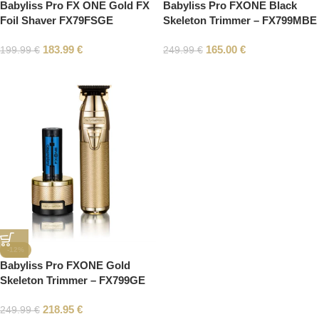
Babyliss Pro FX ONE Gold FX
Babyliss Pro FXONE Black
Foil Shaver FX79FSGE
Skeleton Trimmer – FX799MBE
183.99
€
165.00
€
199.99
€
249.99
€
-12%
Babyliss Pro FXONE Gold
Skeleton Trimmer – FX799GE
218.95
€
249.99
€