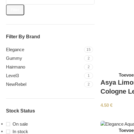
Filter
Filter By Brand
Elegance
15
Gummy
2
Hairmano
2
Toevoe
Level3
1
Asya Limo
NewRebel
2
Cologne L
4.50
€
Stock Status
On sale
Toevoe
In stock