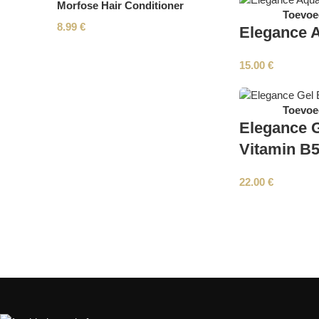
Morfose Hair Conditioner
Toevoe
8.99
€
Elegance 
15.00
€
Toevoe
Elegance G
Vitamin B
22.00
€
Read More