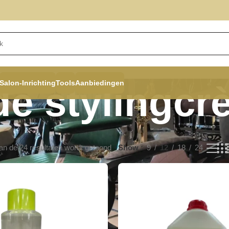
Salon-Inrichting
Tools
Aanbiedingen
de stylingcr
an de 24 resultaten wordt getoond
Show
9
12
18
24