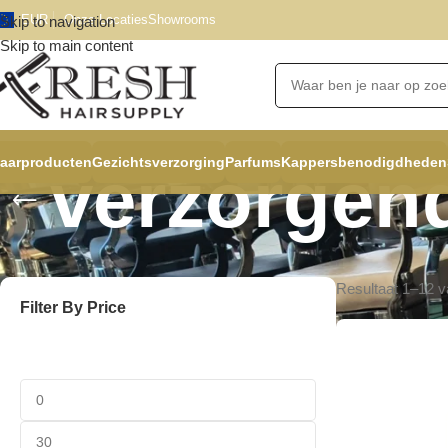
EUR
Onze Locaties
Showrooms
Skip to navigation
Skip to main content
aarproducten
Gezichtsverzorging
Parfums
Kappersbenodigdheden
verzorgen
Resultaat 1–12 v
Filter By Price