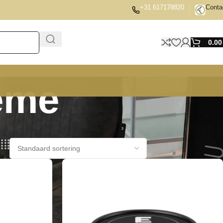
+31 617178820
Conta
0.0
ème